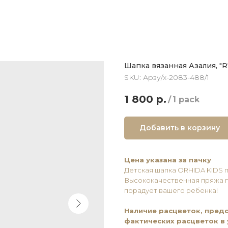
Шапка вязанная Азалия, "R
SKU:
Арзу/х-2083-488/1
1 800
р.
/
1 pack
Добавить в корзину
Цена указана за пачку
Детская шапка ОRHIDA KIDS 
Высококачественная пряжа пр
порадует вашего ребенка!
Наличие расцветок, предс
фактических расцветок в 