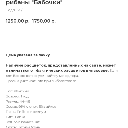
рибаны "Бабочки"
Подп-125/1
1250,00
р.
1750,00
р.
Добавить в корзину
Цена указана за пачку
Наличие расцветок, представленных на сайте, может
отличаться от фактических расцветок в упаковке.
Если
для Вас это важно, уточняйте у менеджера.
Просим учитывать это при выборе товара.
Пол: Женский
Возраст: 1 год
Размер: 44-46
Состав: 95% хлопок, 5% лайкра
Ткань: Рибана премиум
Тип: Шапка
Кол-во в пачке: 5 шт
Сезон: Весна-Осень