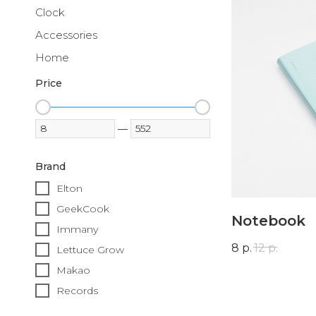
Clock
Accessories
Home
Price
—
Brand
Elton
GeekCook
Notebook
Immany
8
р.
12
р.
Lettuce Grow
Makao
Records