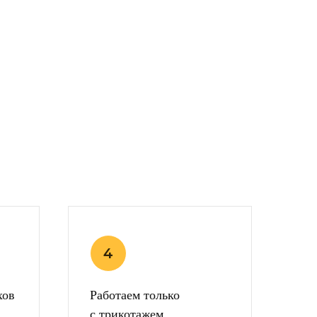
хов
Работаем только
с трикотажем