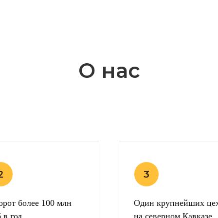
О нас
орот более 100 млн
Один крупнейших це
 в год
на северном Кавказе