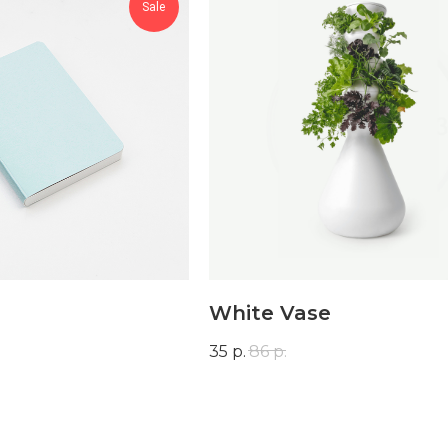
Sale
White Vase
35
р.
86
р.