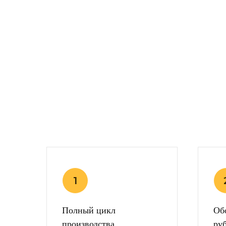
Полный цикл
Об
производства
руб