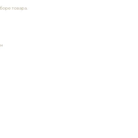
боре товара.
ан