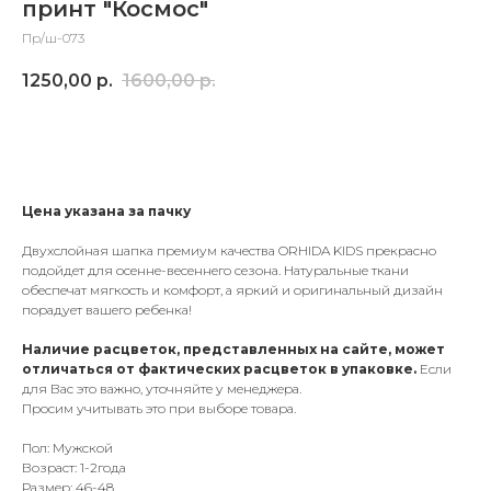
принт "Космос"
Пр/ш-073
1250,00
р.
1600,00
р.
Добавить в корзину
Цена указана за пачку
Двухслойная шапка премиум качества ORHIDA KIDS прекрасно
подойдет для осенне-весеннего сезона. Натуральные ткани
обеспечат мягкость и комфорт, а яркий и оригинальный дизайн
порадует вашего ребенка!
Наличие расцветок, представленных на сайте, может
отличаться от фактических расцветок в упаковке.
Если
для Вас это важно, уточняйте у менеджера.
Просим учитывать это при выборе товара.
Пол: Мужской
Возраст: 1-2года
Размер: 46-48