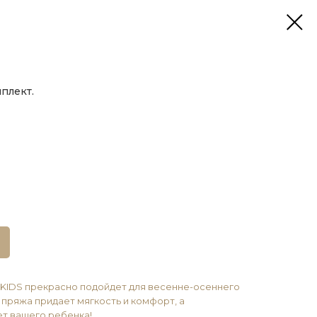
плект.
KIDS прекрасно подойдет для весенне-осеннего
пряжа придает мягкость и комфорт, а
ет вашего ребенка!