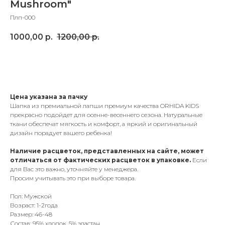
Mushroom"
Плп-000
1000,00
р.
1200,00
р.
Добавить в корзину
Цена указана за пачку
Шапка из премиальной лапши премиум качества ORHIDA KIDS
прекрасно подойдет для осенне-весеннего сезона. Натуральные
ткани обеспечат мягкость и комфорт, а яркий и оригинальный
дизайн порадует вашего ребенка!
Наличие расцветок, представленных на сайте, может
отличаться от фактических расцветок в упаковке.
Если
для Вас это важно, уточняйте у менеджера.
Просим учитывать это при выборе товара.
Пол: Мужской
Возраст: 1-2года
Размер: 46-48
Состав: 95% хлопок, 5% эластан