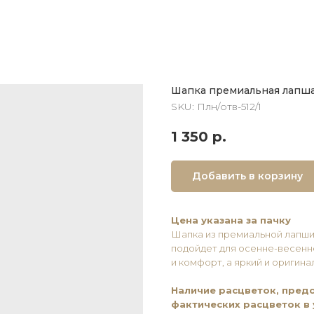
Шапка премиальная лапша
SKU:
Плн/отв-512/1
1 350
р.
Добавить в корзину
Цена указана за пачку
Шапка из премиальной лапши
подойдет для осенне-весенн
и комфорт, а яркий и оригин
Наличие расцветок, предс
фактических расцветок в 