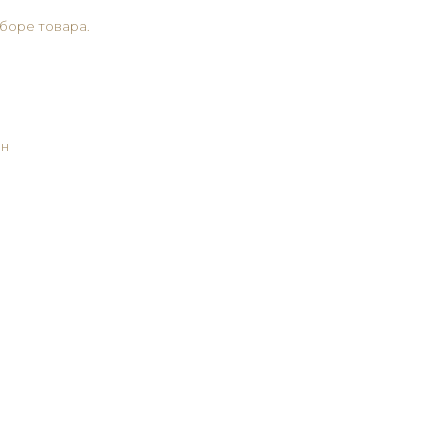
боре товара.
ан