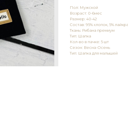
Пол: Мужской
Возраст: 0-6мес
Размер: 40-42
Состав: 95% хлопок, 5% лайкр
Ткань: Рибана премиум
Тип: Шапка
Кол-во в пачке: 5 шт
Сезон: Весна-Осень
Тип: Шапка для малышей