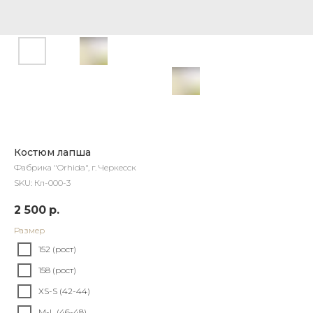
Костюм лапша
Фабрика "Orhida", г. Черкесск
SKU:
Кл-000-3
2 500
р.
Размер
152 (рост)
158 (рост)
XS-S (42-44)
M-L (46-48)